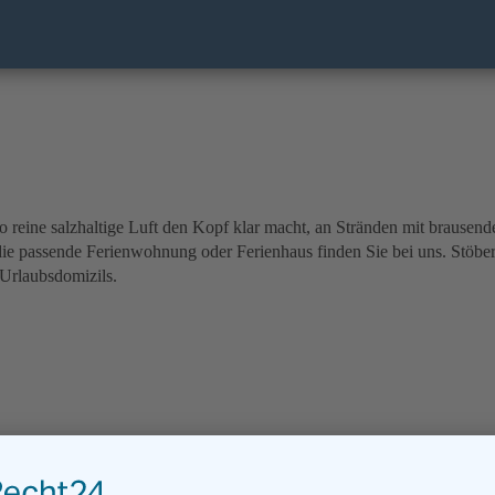
o reine salzhaltige Luft den Kopf klar macht, an Stränden mit brause
e passende Ferienwohnung oder Ferienhaus finden Sie bei uns. Stöber
 Urlaubsdomizils.