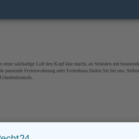
o reine salzhaltige Luft den Kopf klar macht, an Stränden mit brause
e passende Ferienwohnung oder Ferienhaus finden Sie bei uns. Stöber
 Urlaubsdomizils.