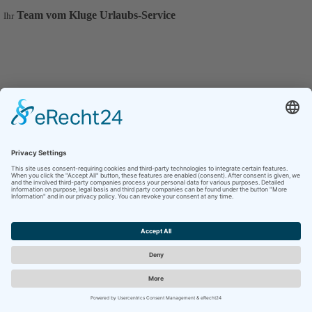
Team vom Kluge Urlaubs-Service
Ihr
© 2026 Kluge Urlaubs-Service
AGB
|
Impressum
|
Datenschutz
|
Downloads
|
Sitemap